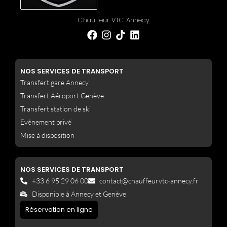
Chauffeur VTC Annecy
F
I
L
a
n
i
c
s
n
e
t
k
NOS SERVICES DE TRANSPORT
b
a
e
Transfert gare Annecy
o
g
d
o
r
i
Transfert Aéroport Genève
k
a
n
Transfert station de ski
m
Evènement privé
Mise à disposition
NOS SERVICES DE TRANSPORT
+33 6 95 29 06 00
contact@chauffeurvtc-annecy.fr
Disponible à Annecy et Genève
Réservation en ligne